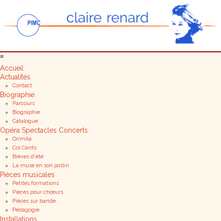
≡
Accueil
Actualités
Contact
Biographie
Parcours
Biographie
Catalogue
Opéra Spectacles Concerts
Orimita
Col Canto
Bréves d'été
La muse en son jardin
Pièces musicales
Petites formations
Pièces pour chœurs
Pièces sur bande
Pédagogie
Installations