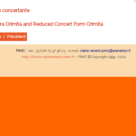
n concertante
a Orimita and Reduced Concert Form Orimita
ta
Précédent
PIMC :
tel : 33 (0)6 73 37 36 23 - e.mail
http://www.clairerenard-pimc.fr
- PIMC © Copyrigth 1995 -2021