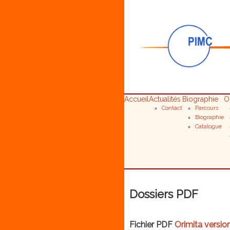
Accueil
Actualités
Biographie
O
Contact
Parcours
Biographie
Catalogue
Dossiers PDF
Fichier PDF
Orimita versio