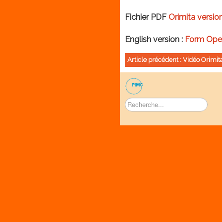
Fichier PDF
Orimita versio
English version :
Form Oper
Article précédent : Vidéo Orimi
Rechercher