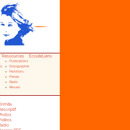
Ressources
Ecoute
Liens
Publications
es
Discographie
Partitions
Presse
Radio
Revues
Orimita
escriptif
Photos
Vidéos
Radio